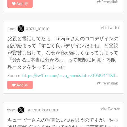
Permalink
Add 寿
anzu_mmm
via:
Twitter
from:
父親と電話してたら、kewpieさんのロゴデザインの
話が始まって「すごく良いデザインだよね」と父親
が賞賛し出して、なぜか私が嬉しくなってしまって
「分かる…本当に分かる…」って無限に同意する限
界オタクをやってしまった
Source:
https://twitter.com/anzu_mmm/status/1058711180682780673
Permalink
Add 寿
_aremokoremo_
via:
Twitter
from:
キューピーさんの写真はいつも思うのですが、やっ
ぱりデザインをされているだけあって安定感ありま