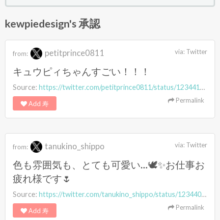
kewpiedesign's 承認
petitprince0811
via:
Twitter
from:
キュウピィちゃんすごい！！！
Source:
https://twitter.com/petitprince0811/status/1234410901567983619
Permalink
Add 寿
tanukino_shippo
via:
Twitter
from:
色も雰囲気も、とても可愛い…🕊✨お仕事お
疲れ様です🌷
Source:
https://twitter.com/tanukino_shippo/status/1234403984116314113
Permalink
Add 寿