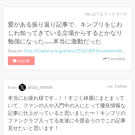
via:
はてなブックマーク
愛がある振り返り記事で、キンプリをじわ
じわ知ってきている立場からするとかなり
勉強になった……本当に激動だった
Source:
http://b.hatena.ne.jp/entry/374223093/comment/kiryuanzu
Permalink
Add 寿
anzu_mmm
via:
Twitter
from:
本当にお疲れ様です…！！すごく綺麗にまとまって
いて、ファンの人や入門中の人にとって優良情報な
記事に仕上がっていると思いました〜！キンプリの
ファンクラブ入ってる友達に今度会うのでこの記事
見せたいと思います！