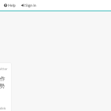
Help
Sign in
itter
作
勢
link