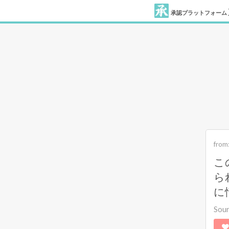
承認プラットフォーム
from
こ
ら
に
Sou