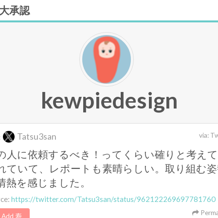
大承認
kewpiedesign
Tatsu3san
via:
Tw
:
の人に依頼するべき！ってくらい確りと考えて
れていて、レポートも素晴らしい。取り組む姿
情熱を感じました。
rce:
https://twitter.com/Tatsu3san/status/962122269697781760
Perma
Add 寿