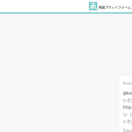
承認プラットフォーム
from
@k
いた
ht
ン（
いた
Sou