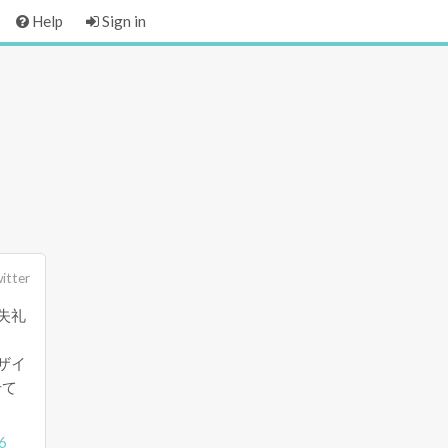
Help
Sign in
itter
ト失礼
デザイ
せて
6