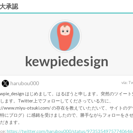
大承認
kewpiedesign
harubou000
via:
Tw
:
ewpie_design はじめまして。はるぼうと申します。突然のツイー
します。Twitter上でフォローしてくださっている方に、
tp://www.miyu-otsuki.com/ の存在を教えていただいて、サイトの
特にブログ）に感銘を受けましたので、勝手ながらフォローをさ
だきます。
rce:
https://twitter.com/harubou000/status/97353549757740646