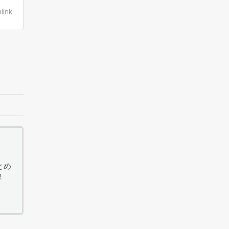
link
とめ
!