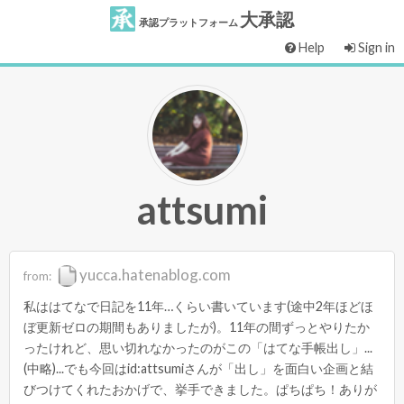
大承認
承認プラットフォーム
Help
Sign in
attsumi
yucca.hatenablog.com
from:
私ははてなで日記を11年…くらい書いています(途中2年ほどほ
ぼ更新ゼロの期間もありましたが)。11年の間ずっとやりたか
ったけれど、思い切れなかったのがこの「はてな手帳出し」...
(中略)...でも今回はid:attsumiさんが「出し」を面白い企画と結
びつけてくれたおかげで、挙手できました。ぱちぱち！ありが