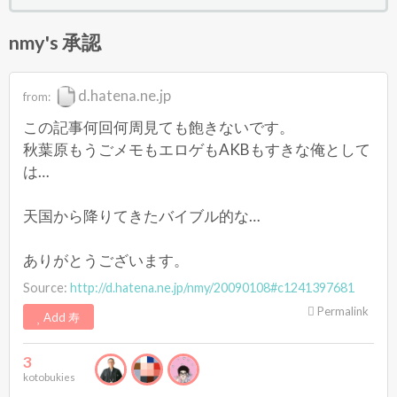
nmy's 承認
d.hatena.ne.jp
from:
この記事何回何周見ても飽きないです。
秋葉原もうごメモもエロゲもAKBもすきな俺として
は…
天国から降りてきたバイブル的な…
ありがとうございます。
Source:
http://d.hatena.ne.jp/nmy/20090108#c1241397681
Permalink
Add 寿
3
kotobukies