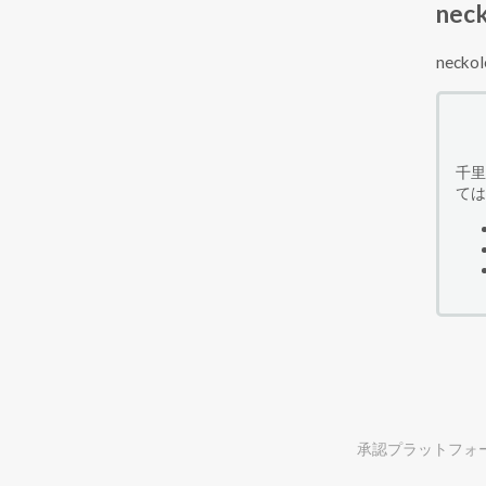
nec
nec
千里
ては
承認プラットフォ