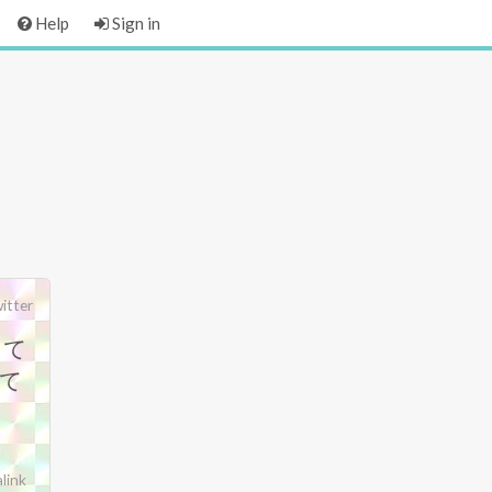
Help
Sign in
itter
して
て
link