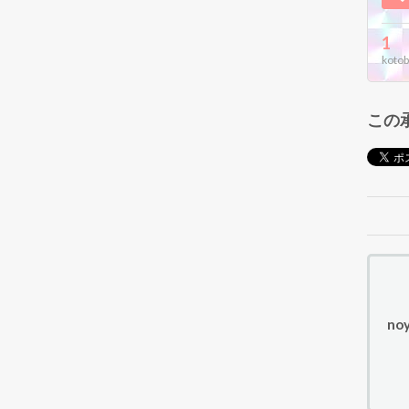
1
kotob
この
no