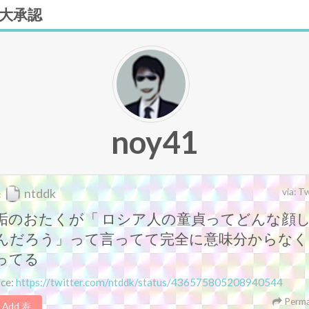
大承認
noy41
ntddk
via:
Tw
:
垢のおたくが「 ロシア人の童貞ってどんな顔
んだろう」って言ってて完全に意味分からなく
ってる
rce:
https://twitter.com/ntddk/status/436575805208940544
Perma
Add 寿