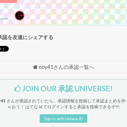
ukies
承認を友達にシェアする
noy41さんの承認一覧へ
JOIN OUR 承認 UNIVERSE!
y41
さんが承認されていたら、承認情報を投稿して承認まとめを作
ゃおう！ はてな id でログインすると承認を投稿できるぞ!!!
Sign in with Hatena ID