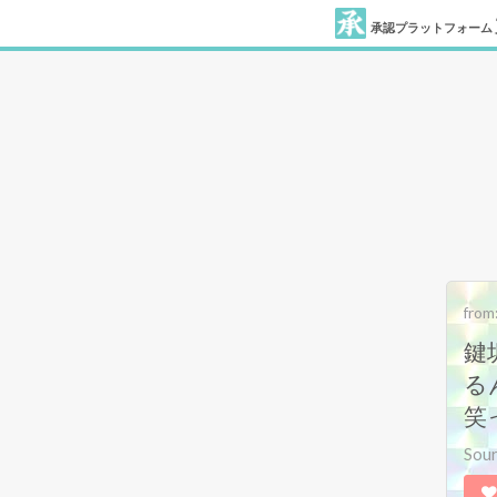
承認プラットフォーム
from
鍵
る
笑
Sou