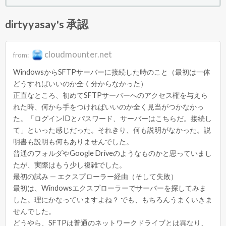
dirtyyasay's 承認
cloudmounter.net
from:
WindowsからSFTPサーバーに接続した時のこと（最初は一体
どうすればいいのか全く分からなかった）
正直なところ、初めてSFTPサーバーへのアクセス権を与えら
れた時、何から手をつければいいのか全く見当がつかなかっ
た。「ログインIDとパスワード、サーバーはこちらだ。接続し
て」といった感じだった。それきり、何も説明がなかった。説
明書も説明も何もありませんでした。
普通のフォルダやGoogle Driveのようなものかと思っていまし
たが、実際はもう少し複雑でした。
最初の試み — エクスプローラー経由（そして失敗）
最初は、Windowsエクスプローラーでサーバーを探してみま
した。理にかなっていますよね？ でも、もちろんうまくいきま
せんでした。
どうやら、SFTPは普通のネットワークドライブとは異なり、