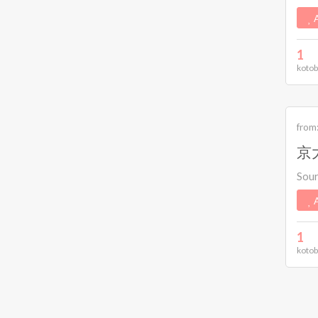
A
1
kotob
from
京
Sou
A
1
kotob