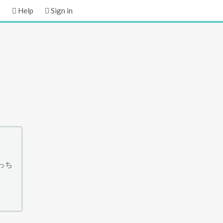
Help
Sign in
っち