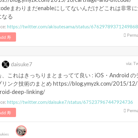
tcodeまわりまだenableにしてないんだけどこれは非常
になる
rce:
https://twitter.com/akisutesama/status/6762978937124986
Perma
dd 寿
daisuke7
via:
Tw
:
、これはきっちりまとまってて良い : iOS・Android 
リンク技術のまとめ https://blog.ymyzk.com/2015/12/i
roid-deep-linking/
rce:
https://twitter.com/daisuke7/status/675237967447924736
Perma
dd 寿
ukies