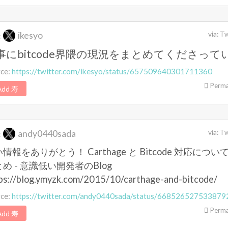
ikesyo
via:
Tw
:
事にbitcode界隈の現況をまとめてくださって
rce:
https://twitter.com/ikesyo/status/657509640301711360
Perma
dd 寿
andy0440sada
via:
Tw
:
情報をありがとう！ Carthage と Bitcode 対応につい
め - 意識低い開発者のBlog
ps://blog.ymyzk.com/2015/10/carthage-and-bitcode/
rce:
https://twitter.com/andy0440sada/status/668526527533879
Perma
dd 寿