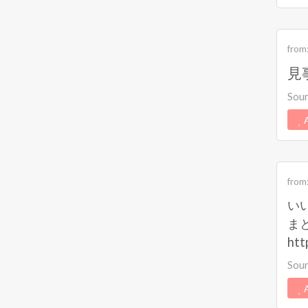
from
見
Sou
A
from
いい
まと
htt
Sou
A