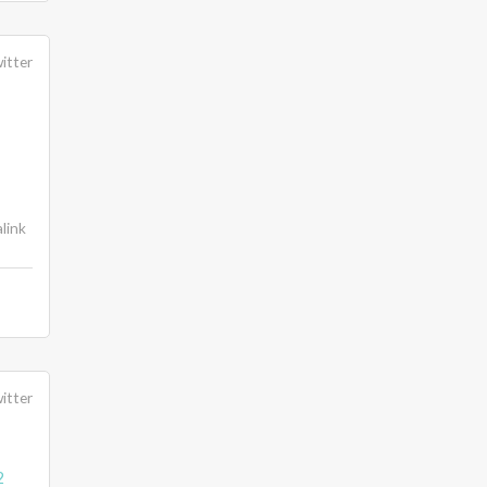
itter
link
itter
2