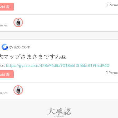
Perma
dd 寿
ukies
gyazo.com
:
大マップさまさまですわ🙏
rce:
https://gyazo.com/428e96d8a9018ebf3f5bbf819ffcd960
Perma
dd 寿
ukies