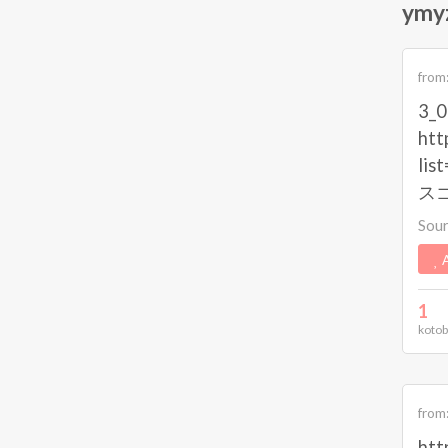
ymy
from
3_
htt
li
ス
Sou
A
1
kotob
from
htt