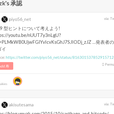
zk's 承認
piyo56_net
via:
Tw
:
09 型ヒントについて考えよう!
ps://youtu.be/nUUT7y3nLgU?
st=PLMkWB0UjwFGlYvIcvKsGhJ7SJIODj_zJZ …発表者
ゴイ
rce:
https://twitter.com/piyo56_net/status/816301537852915712
Perma
dd 寿
ukies
akisutesama
via:
Tw
:
ps://blog.ymyzk.com/2015/10/carthage-and-bitcode/