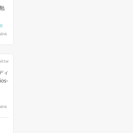
に勉
88
link
itter
のディ
os-
link