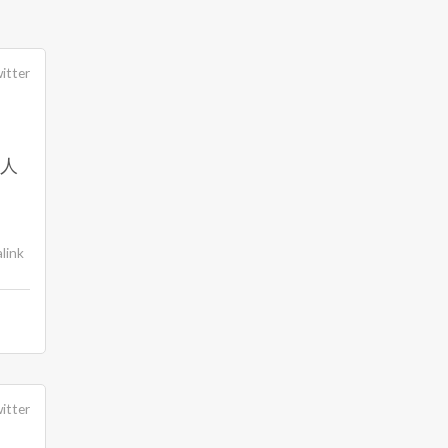
itter
の人
link
itter