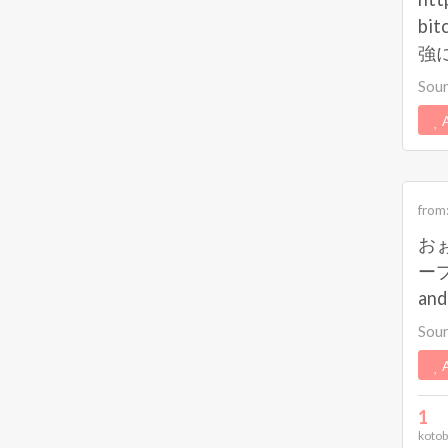
bi
強
Sou
A
from
おぉ
ープ
and
Sou
A
1
kotob