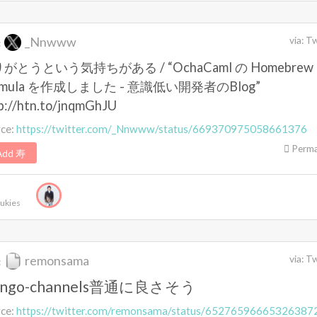
_Nnwww
via:
Tw
:
がとうという気持ちがある / “OchaCaml の Homebrew
rmula を作成しました - 意識低い開発者のBlog”
p://htn.to/jnqmGhJU
rce:
https://twitter.com/_Nnwww/status/669370975058661376
Perma
dd 寿
ukies
remonsama
via:
Tw
:
ango-channels普通に良さそう
rce:
https://twitter.com/remonsama/status/65276596665326387