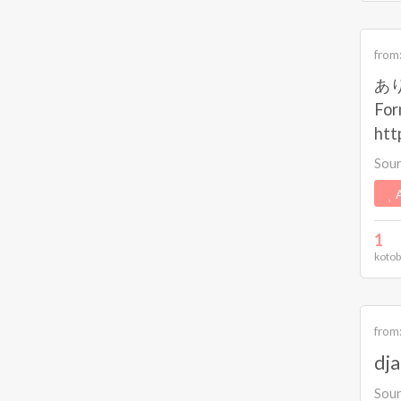
from
あり
Fo
htt
Sou
A
1
kotob
from
dj
Sou