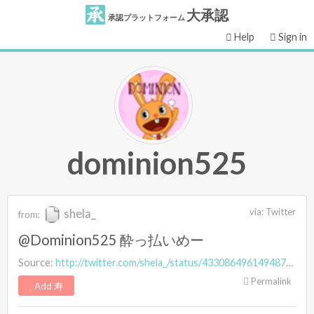
大承認
承認プラットフォーム
Help
Sign in
dominion525
shela_
via:
Twitter
from:
@Dominion525 酔っ払いめー
Source:
http://twitter.com/shela_/status/433086496149487616
Permalink
Add 寿